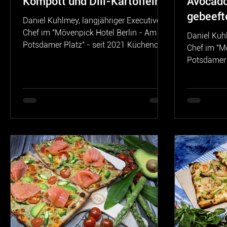
Kompott und Dill-Kartoffeln
Avocado
gebeeft
Daniel Kuhlmey, langjähriger Executive
Chef im "Mövenpick Hotel Berlin - Am
Daniel Kuhl
Potsdamer Platz" - seit 2021 Küchenchef
Chef im "M
im "Dorint Hotel...
Potsdamer 
im "Dorint H