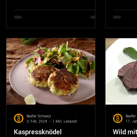
Aromen jeder einzelnen...
im "Dorint H
Beefer Schweiz
Beefer
3. Feb. 2024
1 Min. Lesezeit
17. Ja
Kaspressknödel
Wild mi