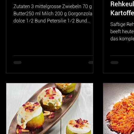
Rehkeul
Zutaten 3 mittelgrosse Zwiebeln 70 g
Kartoffe
Butter250 ml Milch 200 g Gorgonzola
dolce 1⁄2 Bund Petersilie 1⁄2 Bund
Saftige Re
Schnittlauch 200 g Emmentaler...
beeft heute
das komple
der Keule i