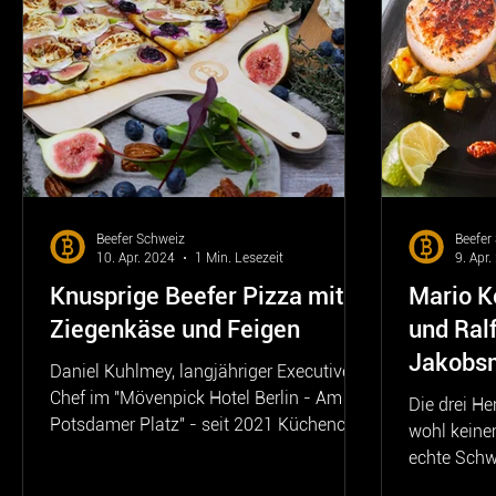
Beefer Schweiz
Beefer
10. Apr. 2024
1 Min. Lesezeit
9. Apr
Knusprige Beefer Pizza mit
Mario K
Ziegenkäse und Feigen
und Ralf
Jakobs
Daniel Kuhlmey, langjähriger Executive
Garnele
Chef im "Mövenpick Hotel Berlin - Am
Die drei H
Potsdamer Platz" - seit 2021 Küchenchef
wohl keinem
im "Dorint Hotel...
echte Schw
und Gastrob