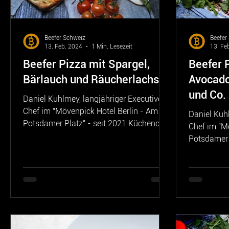
Beefer Schweiz
Beefer
13. Feb. 2024
1 Min. Lesezeit
13. Fe
Beefer Pizza mit Spargel,
Beefer 
Bärlauch und Räucherlachs
Avocado
und Co.
Daniel Kuhlmey, langjähriger Executive
Chef im "Mövenpick Hotel Berlin - Am
Daniel Kuhl
Potsdamer Platz" - seit 2021 Küchenchef
Chef im "M
im "Dorint Hotel...
Potsdamer 
im "Dorint H