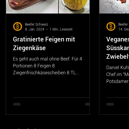
Beefer Schweiz
Beefer
8. Jan. 2024
1 Min. Lesezeit
14. De
Gratinierte Feigen mit
Veganes
Ziegenkäse
Süsskart
Zwiebel
Es geht auch mal ohne Beef. Für 4
Kräuter
Portionen 8 Feigen 8
Daniel Kuhl
Ziegenfrischkäsescheiben 8 TL
Chef im "M
Akazienhonig 2 TL Rosenblüten 30 g
Potsdamer 
geröstete...
im "Dorint H