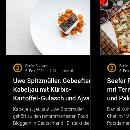
Beefer Schweiz
Beefer
6. Feb. 2024
2 Min. Lesezeit
6. Feb
Uwe Spitzmüller: Gebeefter
Beefer 
Kabeljau mit Kürbis-
mit Ter
Kartoffel-Gulasch und Ajvar
und Pak
Kabeljau , jau jau! Uwe Spitzmüller
Daniel Kuhl
gehört zu den renommiertesten Food-
Chef im "M
Bloggern in Deutschland . Er rückt die
Potsdamer 