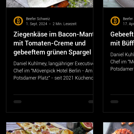
Beefer Schweiz
Beefer
1. Sept. 2024
2 Min. Lesezeit
17. Ap
Ziegenkäse im Bacon-Mantel
Gebeeft
mit Tomaten-Creme und
mit Büf
gebeeftem grünen Spargel
Daniel Kuhl
Chef im "M
Daniel Kuhlmey, langjähriger Executive
Potsdamer 
Chef im "Mövenpick Hotel Berlin - Am
im "Dorint H
Potsdamer Platz" - seit 2021 Küchenchef
im "Dorint Hotel...