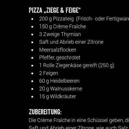
Pizza „Ziege & Feige“
200 g Pizzateig  (Frisch- oder Fertigwar
150 g Crème Fraîche
3 Zweige Thymian
Saft und Abrieb einer Zitrone
Meersalzflocken
Pfeffer, geschrotet
1 Rolle Ziegenkäse gereift (250 g)
2 Feigen
60 g Heidelbeeren
20 g Walnusskerne
15 g Wildkräuter
Zubereitung:
Die Crème Fraîche in eine Schüssel geben, d
Saft und Abrieb einer Zitrone, wie auch Sal