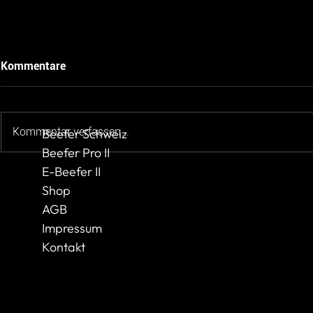
Kommentare
Kommentar verfassen...
Beefer Schweiz
Beefer Pro II
E-Beefer II
Beefer Pizza mit Spargel,
Beefer Pizz
Bärlauch und Räucherlachs
Avocado’ m
Shop
und Co.
AGB
Impressum
Kontakt