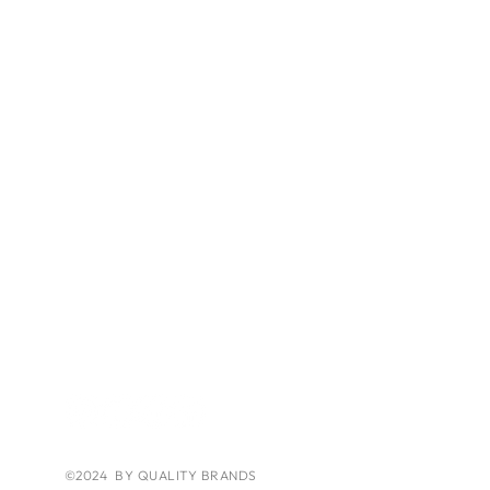
Beefer Schweiz
Beefer Pro II
E-Beefer II
Shop
AGB
Impressum
Kontakt
Social Media
©2024 BY QUALITY BRANDS